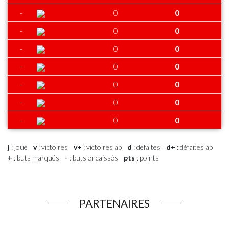
-
0
0
-
0
0
-
0
0
-
0
0
-
0
0
-
0
0
-
0
0
j
: joué
v
: victoires
v+
: victoires ap
d
: défaites
d+
: défaites ap
+
: buts marqués
-
: buts encaissés
pts
: points
PARTENAIRES