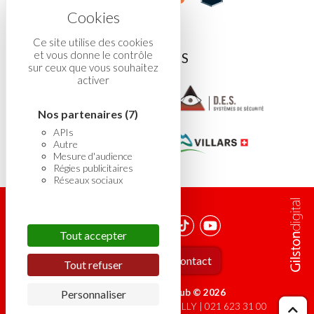
Ce site utilise des cookies
et vous donne le contrôle
ASSOCIÉS
sur ceux que vous souhaitez
activer
Nos partenaires
(7)
APIs
Autre
Mesure d'audience
Régies publicitaires
Réseaux sociaux
Tout accepter
Carrière
Contact
Tout refuser
Lausanne Hockey Club © 2026
Personnaliser
Chemin du Viaduc 14 - 1008 PRILLY | 021 623 31 00