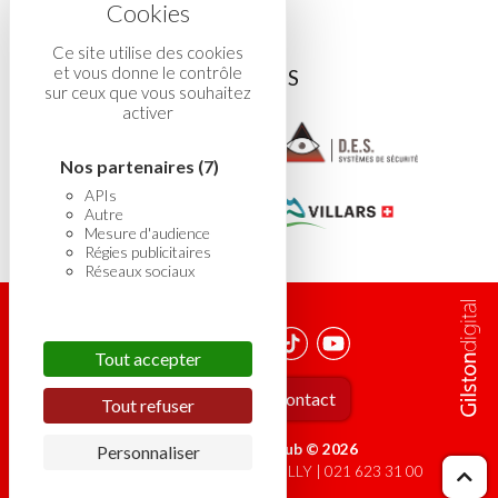
Ce site utilise des cookies
et vous donne le contrôle
ASSOCIÉS
sur ceux que vous souhaitez
activer
Nos partenaires
(7)
APIs
Autre
Mesure d'audience
Régies publicitaires
Réseaux sociaux
Tout accepter
Carrière
Contact
Tout refuser
Lausanne Hockey Club © 2026
Personnaliser
Chemin du Viaduc 14 - 1008 PRILLY | 021 623 31 00